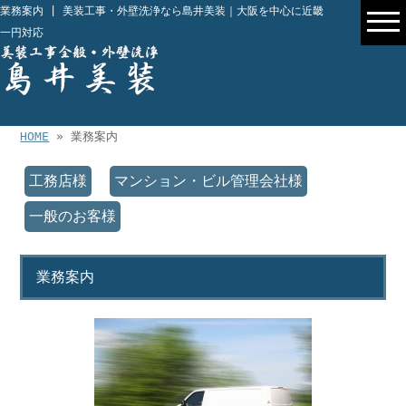
業務案内 | 美装工事・外壁洗浄なら島井美装｜大阪を中心に近畿
一円対応
HOME
» 業務案内
工務店様
マンション・ビル管理会社様
一般のお客様
業務案内